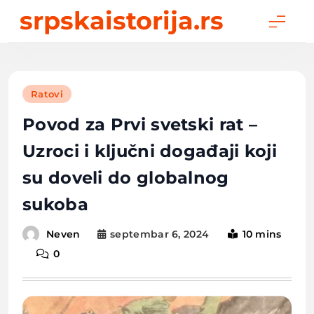
Skip
srpskaistorija.rs
to
content
Ratovi
Povod za Prvi svetski rat –
Uzroci i ključni događaji koji
su doveli do globalnog
sukoba
septembar 6, 2024
10 mins
Neven
0