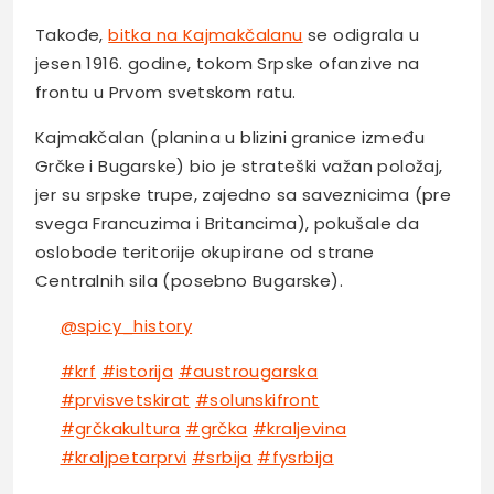
Takođe,
bitka na Kajmakčalanu
se odigrala u
jesen 1916. godine, tokom Srpske ofanzive na
frontu u Prvom svetskom ratu.
Kajmakčalan (planina u blizini granice između
Grčke i Bugarske) bio je strateški važan položaj,
jer su srpske trupe, zajedno sa saveznicima (pre
svega Francuzima i Britancima), pokušale da
oslobode teritorije okupirane od strane
Centralnih sila (posebno Bugarske).
@spicy_history
#krf
#istorija
#austrougarska
#prvisvetskirat
#solunskifront
#grčkakultura
#grčka
#kraljevina
#kraljpetarprvi
#srbija
#fysrbija