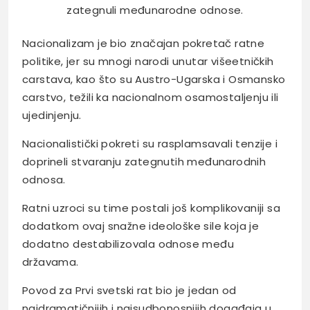
zategnuli međunarodne odnose.
Nacionalizam je bio značajan pokretač ratne
politike, jer su mnogi narodi unutar višeetničkih
carstava, kao što su Austro-Ugarska i Osmansko
carstvo, težili ka nacionalnom osamostaljenju ili
ujedinjenju.
Nacionalistički pokreti su rasplamsavali tenzije i
doprineli stvaranju zategnutih međunarodnih
odnosa.
Ratni uzroci su time postali još komplikovaniji sa
dodatkom ovaj snažne ideološke sile koja je
dodatno destabilizovala odnose među
državama.
Povod za Prvi svetski rat bio je jedan od
najdramatičnijih i najsudbonosnijih događaja u