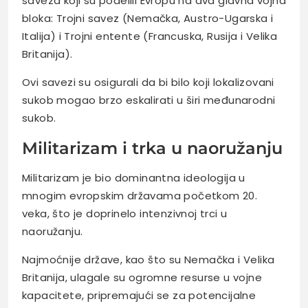
saveza koji su podelili Evropu na dva glavna vojna
bloka: Trojni savez (Nemačka, Austro-Ugarska i
Italija) i Trojni entente (Francuska, Rusija i Velika
Britanija).
Ovi savezi su osigurali da bi bilo koji lokalizovani
sukob mogao brzo eskalirati u širi međunarodni
sukob.
Militarizam i trka u naoružanju
Militarizam je bio dominantna ideologija u
mnogim evropskim državama početkom 20.
veka, što je doprinelo intenzivnoj trci u
naoružanju.
Najmoćnije države, kao što su Nemačka i Velika
Britanija, ulagale su ogromne resurse u vojne
kapacitete, pripremajući se za potencijalne