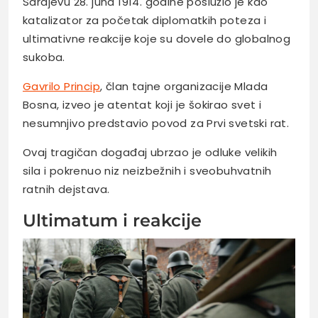
Sarajevu 28. juna 1914. godine poslužio je kao
katalizator za početak diplomatkih poteza i
ultimativne reakcije koje su dovele do globalnog
sukoba.
Gavrilo Princip
, član tajne organizacije Mlada
Bosna, izveo je atentat koji je šokirao svet i
nesumnjivo predstavio povod za Prvi svetski rat.
Ovaj tragičan događaj ubrzao je odluke velikih
sila i pokrenuo niz neizbežnih i sveobuhvatnih
ratnih dejstava.
Ultimatum i reakcije