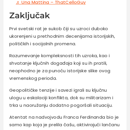
♬ Una Mattina – ThatCelloGuy
Zaključak
Prvi svetski rat je sukob čiji su uzroci duboko
ukorenjeni u prethodnim decenijama istorijskih,
političkih i socijalnih promena.
Razumevanje kompleksnosti tih uzroka, kao i
shvatanje ključnih događaja koji su ih pratili,
neophodno je za punoću istorijske slike ovog
vremenskog perioda.
Geopolitičke tenzije i savezi igrali su ključnu
ulogu u eskalaciji konflikta, dok su militarizam i
trka u naoružanju dodatno pogoršali situaciju.
Atentat na nadvojvodu Franca Ferdinanda bio je
samo kap koja je prelila čašu, aktivirajući lančanu